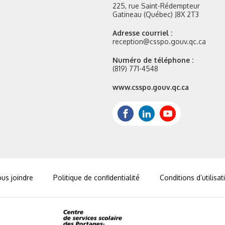
225, rue Saint-Rédempteur
Gatineau (Québec) J8X 2T3
Adresse courriel :
reception@csspo.gouv.qc.ca
Numéro de téléphone :
(819) 771-4548
Site
www.csspo.gouv.qc.ca
web
:
Facebook
LinkedIn
Youtube
us joindre
Politique de confidentialité
Conditions d’utilisat