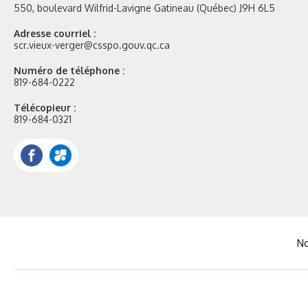
550, boulevard Wilfrid-Lavigne Gatineau (Québec) J9H 6L5
Adresse courriel :
scr.vieux-verger@csspo.gouv.qc.ca
Numéro de téléphone :
819-684-0222
Télécopieur :
819-684-0321
Facebook
Portail
Mozaik
No